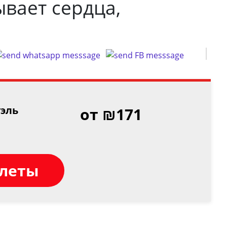
ывает сердца,
эль
от ₪171
илеты