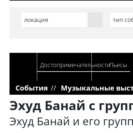
локация
тип со
Достопримечательности
Пьесы
События
//
Музыкальные выс
Эхуд Банай с груп
Эхуд Банай и его гру