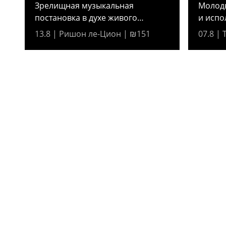
исполняет
Зрелищная музыкальная
Молод
постановка в духе живого
и испо
кино —...
посвящ
13.8 | Ришон ле-Цион | ₪151
07.8 |