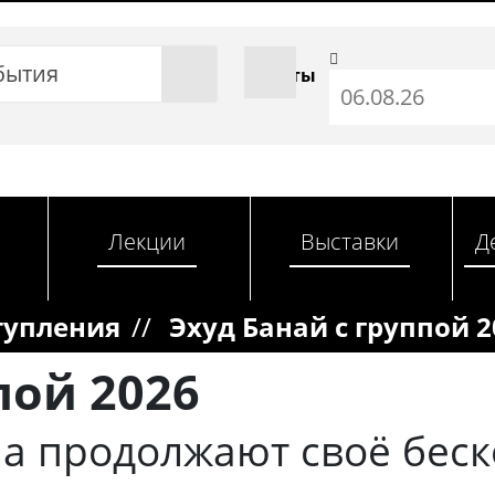
бытия
С даты
Лекции
Выставки
Д
тупления
//
Эхуд Банай с группой 2
пой 2026
ппа продолжают своё бес