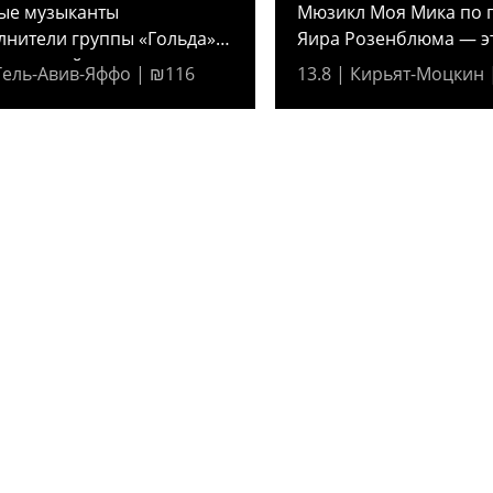
ые музыканты
Мюзикл Моя Мика по 
лнители группы «Гольда»
Яира Розенблюма — э
ают свой...
трогательная...
 Тель-Авив-Яффо | ₪116
13.8 | Кирьят-Моцкин 