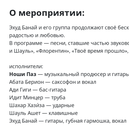
О мероприятии:
Эхуд Банай и его группа продолжают своё бес
радостью и любовью.
В программе — песни, ставшие частью звуково
и Шауль», «Флорентин», «Твоё время прошло», 
исполнители:
Ноши Паз
— музыкальный продюсер и гитар
Абата Берион — саксофон и вокал
Ади Гиги — бас-гитара
Идит Минцер — труба
Шахар Хази́за — ударные
Шауль Ашет — клавишные
Эхуд Банай — гитары, губная гармошка, вокал