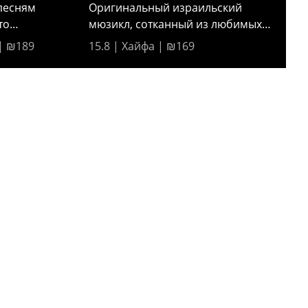
песням
Оригинальный израильский
то
мюзикл, сотканный из любимых
греческих...
| ₪189
15.8 | Хайфа | ₪169