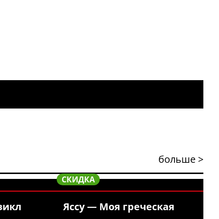
больше >
СКИДКА
зикл
Яссу — Моя греческая