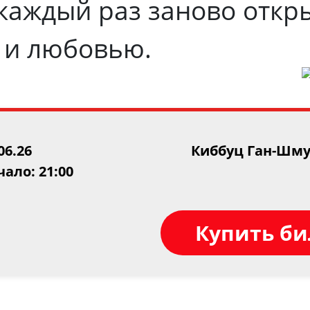
каждый раз заново откр
 и любовью.
06.26
Киббуц Ган-Шму
ало: 21:00
Купить б