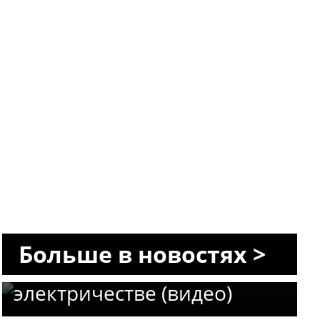
Пик наглости в Сегев-
Шалом: нелегальная АЗС
Больше в новостях >
работала на ворованном
электричестве (видео)