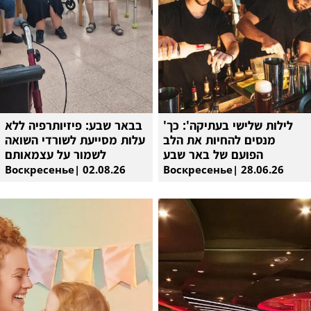
'לילות שלישי בעתיקה': כך
בבאר שבע: פיזיותרפיה ללא
מנסים להחיות את הלב
עלות מסייעת לשורדי השואה
הפועם של באר שבע
לשמור על עצמאותם
Воскресенье| 02.08.26
Воскресенье| 28.06.26