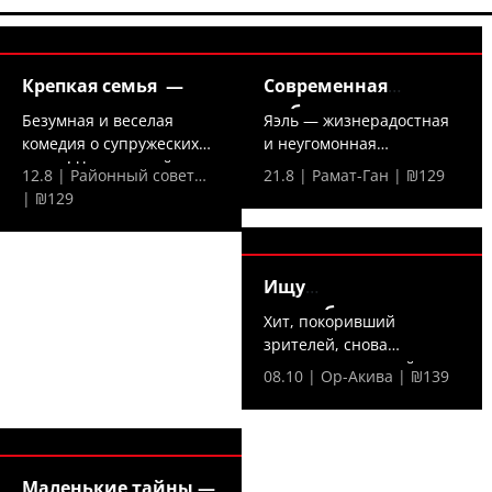
Крепкая семья —
Современная
любовь —
Безумная и веселая
Яэль — жизнерадостная
комедия о супружеских
и неугомонная
парах! Что произойдет,...
холостячка — решает,
12.8 | Районный совет…
21.8 | Рамат-Ган | ₪129
что...
| ₪129
Ищу
домработницу —
Хит, покоривший
зрителей, снова
на сцене — в новой,...
08.10 | Ор-Акива | ₪139
Маленькие тайны —