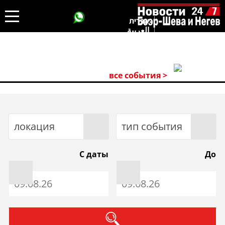
עברית
العربية
все события >
локация
тип события
С даты
До