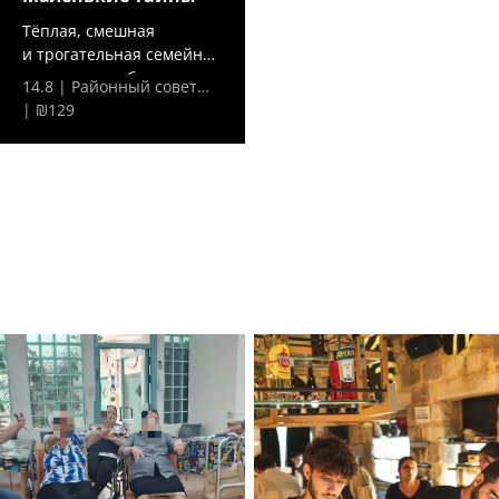
Тёплая, смешная
и трогательная семейная
комедия о любви,...
14.8 | Районный совет…
| ₪129