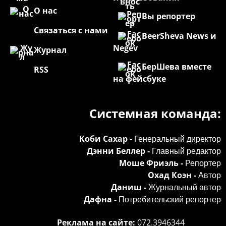
О нас
Вы репортер
Связаться с нами
BeerSheva News и
Negev
Журнал
БерШева вместе
RSS
на фейсбуке
Системная команда:
Коби Сахар -
Генеральный директор
Дэнни Беллер -
Главный редактор
Моше Фриэль -
Репортер
Охад Коэн -
Автор
Даниш -
Журнальный автор
Дафна -
Потребительский репортер
Реклама на сайте:
072.3946344