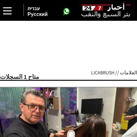
עברית
Русский
العلامات // LICABRUSH
متاح 1 السجلات