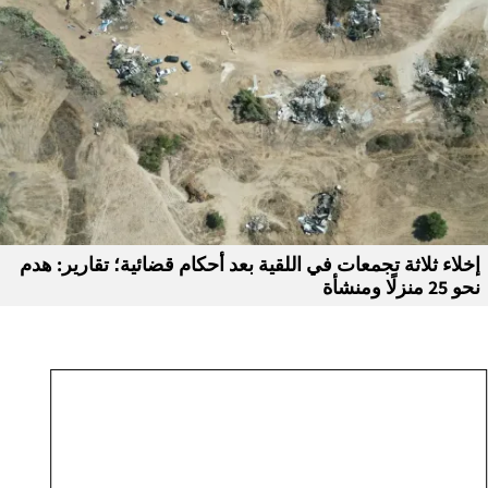
إخلاء ثلاثة تجمعات في اللقية بعد أحكام قضائية؛ تقارير: هدم
نحو 25 منزلًا ومنشأة