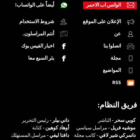
الواتس اب الاحمر
أيضاً على الواتساب!
الإعلان على الموقع
شروط الاستخدام
عن
أنتم المراسلون.
اتصلوا بنا
اخبار الفيس بوك
مجلة
بئر السبع معا
المواضيع
RSS
فريق النظام:
كوبي سحر -
الناشر
داني بيلر -
رئيس التحرير
موشيه فريل -
مراسل سياسي
أوهاد كوهين -
كتابة
دانمركي شير لافي -
كاتب مجلة
دافنا ليفي -
مراسل المستهلك