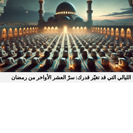
الليالي التي قد تغيّر قدرك: سرّ العشر الأواخر من رمضان