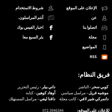
الإعلان على الموقع
شروط الاستخدام
عن
أنتم المراسلون.
اتصلوا بنا
اخبار الفيس بوك
مجلة
بئر السبع معا
المواضيع
RSS
فريق النظام:
كوبي سحر -
الناشر
داني بيلر -
رئيس التحرير
موشيه فريل -
مراسل سياسي
أوهاد كوهين -
كتابة
دانمركي شير لافي -
كاتب مجلة
دافنا ليفي -
مراسل المستهلك
للإعلان على الموقع:
072.3946344