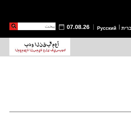
يبحث
07.08.26
רית
Русский