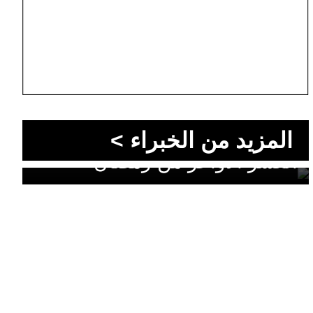
المزيد من الخبراء >
الليالي التي قد تغيّر قدرك: سرّ
العشر الأواخر من رمضان