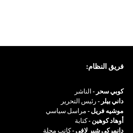
فريق النظام:
كوبي سحر -
الناشر
داني بيلر -
رئيس التحرير
موشيه فريل -
مراسل سياسي
أوهاد كوهين -
كتابة
دانمركي شير لافي -
كاتب مجلة