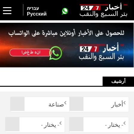
עברית
Русский
أرشيف
أخبار
صناعة
- يختار -
- يختار -