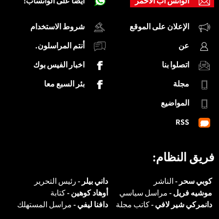
الواتس اب الاحمر
أيضاً على الواتساب!
الإعلان على الموقع
شروط الاستخدام
عن
أنتم المراسلون.
اتصلوا بنا
اخبار الفيس بوك
مجلة
بئر السبع معا
المواضيع
RSS
فريق النظام:
كوبي سحر -
الناشر
داني بيلر -
رئيس التحرير
موشيه فريل -
مراسل سياسي
أوهاد كوهين -
كتابة
دانمركي شير لافي -
كاتب مجلة
دافنا ليفي -
مراسل المستهلك