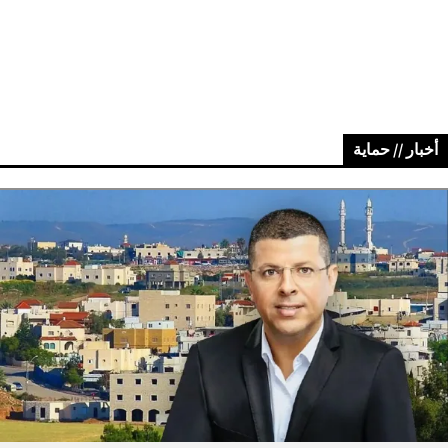
أخبار // حماية