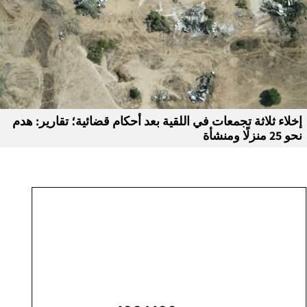
إخلاء ثلاثة تجمعات في اللقية بعد أحكام قضائية؛ تقارير: هدم
نحو 25 منزلًا ومنشأة