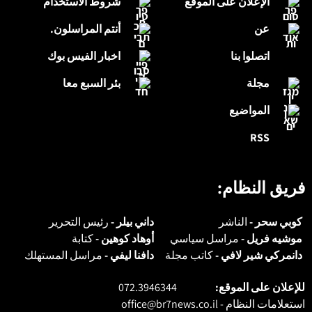
الإعلان على الموقع
شروط الاستخدام
عن
أنتم المراسلون.
اتصلوا بنا
اخبار الفيس بوك
مجلة
بئر السبع معا
المواضيع
RSS
فريق النظام:
كوبي سحر -
الناشر
داني بيلر -
رئيس التحرير
موشيه فريل -
مراسل سياسي
أوهاد كوهين -
كتابة
دانمركي شير لافي -
كاتب مجلة
دافنا ليفي -
مراسل المستهلك
للإعلان على الموقع:
072.3946344
استعلامات النظام -
office@br7news.co.il