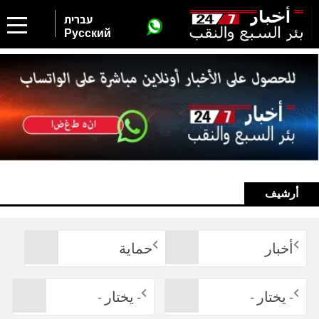
עברית
Русский
أرشيف
أخبار
حماية
- يختار -
- يختار -