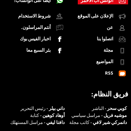
الواتس اب الاحمر
أيضاً على الواتساب!
الإعلان على الموقع
شروط الاستخدام
عن
أنتم المراسلون.
اتصلوا بنا
اخبار الفيس بوك
مجلة
بئر السبع معا
المواضيع
RSS
فريق النظام:
كوبي سحر -
الناشر
داني بيلر -
رئيس التحرير
موشيه فريل -
مراسل سياسي
أوهاد كوهين -
كتابة
دانمركي شير لافي -
كاتب مجلة
دافنا ليفي -
مراسل المستهلك