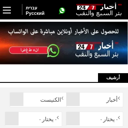
עברית
Русский
أرشيف
أخبار
الكنيست
- يختار -
- يختار -