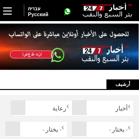
עברית
Русский
أرشيف
أخبار
رعاية
- يختار -
- يختار -