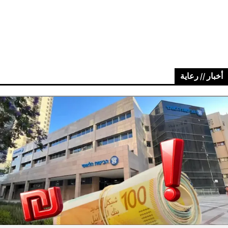
أخبار // رعاية