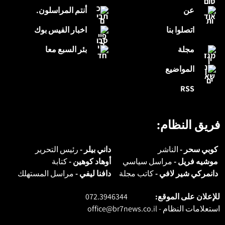
عن
أنتم المراسلون.
اتصلوا بنا
اخبار الفيس بوك
مجلة
بئر السبع معا
المواضيع
RSS
فريق النظام:
كوبي سحر -
الناشر
داني بيلر -
رئيس التحرير
موشيه فريل -
مراسل سياسي
أوهاد كوهين -
كتابة
دانمركي شير لافي -
كاتب مجلة
دافنا ليفي -
مراسل المستهلك
للإعلان على الموقع:
072.3946344
استعلامات النظام -
office@br7news.co.il