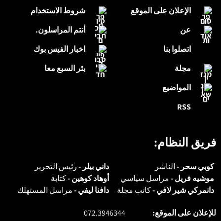
الإعلان على الموقع
شروط الاستخدام
عن
أنتم المراسلون.
اتصلوا بنا
اخبار الفيس بوك
مجلة
بئر السبع معا
المواضيع
RSS
فريق النظام:
كوبي سحر -
الناشر
داني بيلر -
رئيس التحرير
موشيه فريل -
مراسل سياسي
أوهاد كوهين -
كتابة
دانمركي شير لافي -
كاتب مجلة
دافنا ليفي -
مراسل المستهلك
للإعلان على الموقع:
072.3946344