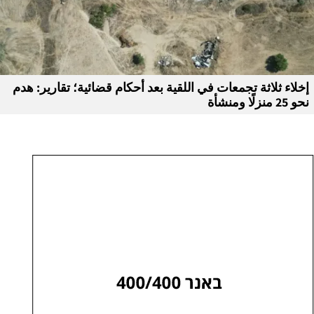
إخلاء ثلاثة تجمعات في اللقية بعد أحكام قضائية؛ تقارير: هدم
نحو 25 منزلًا ومنشأة