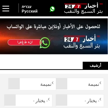
עברית
Русский
أرشيف
نميمة
نميمة
- يختار -
- يختار -