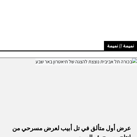
نميمة // نميمة
عرض أول متألق في تل أبيب لعرض مسرحي من