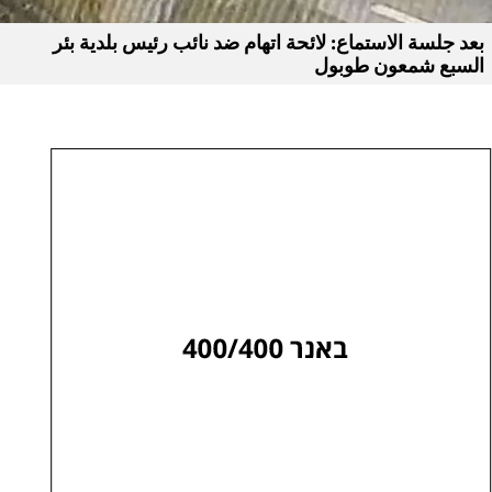
بعد جلسة الاستماع: لائحة اتهام ضد نائب رئيس بلدية بئر
السبع شمعون طوبول