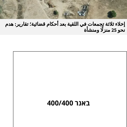
إخلاء ثلاثة تجمعات في اللقية بعد أحكام قضائية؛ تقارير: هدم
نحو 25 منزلًا ومنشأة