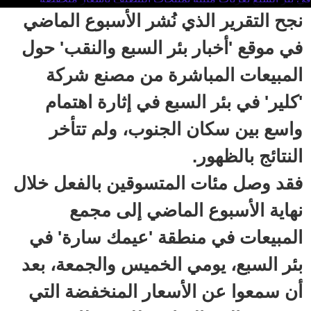
نجح التقرير الذي نُشر الأسبوع الماضي
في موقع 'أخبار بئر السبع والنقب' حول
المبيعات المباشرة من مصنع شركة
'كلير' في بئر السبع في إثارة اهتمام
واسع بين سكان الجنوب، ولم تتأخر
النتائج بالظهور.
فقد وصل مئات المتسوقين بالفعل خلال
نهاية الأسبوع الماضي إلى مجمع
المبيعات في منطقة 'عيمك سارة' في
بئر السبع، يومي الخميس والجمعة، بعد
أن سمعوا عن الأسعار المنخفضة التي