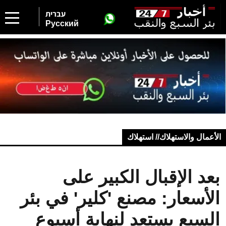
עברית
Русский
الأعمال والاستهلاك// استهلاك
بعد الإقبال الكبير على
الأسعار: مصنع 'كلير' في بئر
السبع يستعد لنهاية أسبوع