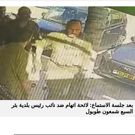
بعد جلسة الاستماع: لائحة اتهام ضد نائب رئيس بلدية بئر
السبع شمعون طوبول