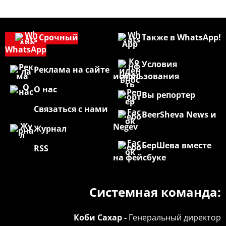
Срочный
Также в WhatsApp!
WhatsApp
Условия
Реклама на сайте
использования
О нас
Вы репортер
Связаться с нами
BeerSheva News и
Negev
Журнал
БерШева вместе
RSS
на фейсбуке
Системная команда:
Коби Сахар -
Генеральный директор