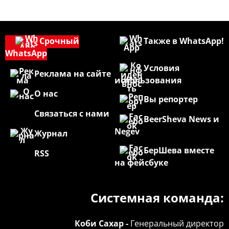
Срочный
Также в WhatsApp!
WhatsApp
Условия
Реклама на сайте
использования
О нас
Вы репортер
Связаться с нами
BeerSheva News и
Negev
Журнал
БерШева вместе
RSS
на фейсбуке
Системная команда:
Коби Сахар -
Генеральный директор