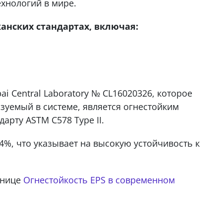
ехнологий в мире.
анских стандартах, включая:
i Central Laboratory № CL16020326, которое
ьзуемый в системе, является огнестойким
дарту ASTM C578 Type II.
4%, что указывает на высокую устойчивость к
анице
Огнестойкость EPS в современном