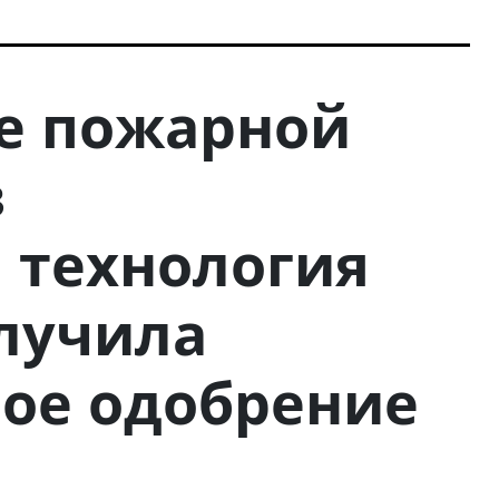
е пожарной
в
: технология
лучила
ое одобрение