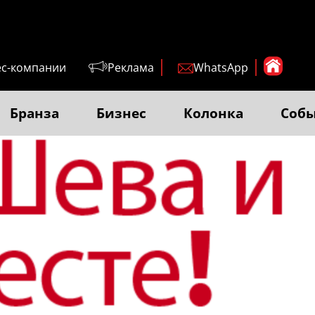
ес-компании
Реклама
WhatsApp
Бранза
Бизнес
Колонка
Соб