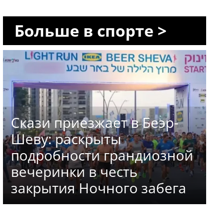
Больше в спорте >
Скази приезжает в Беэр-
Шеву: раскрыты
подробности грандиозной
вечеринки в честь
закрытия Ночного забега