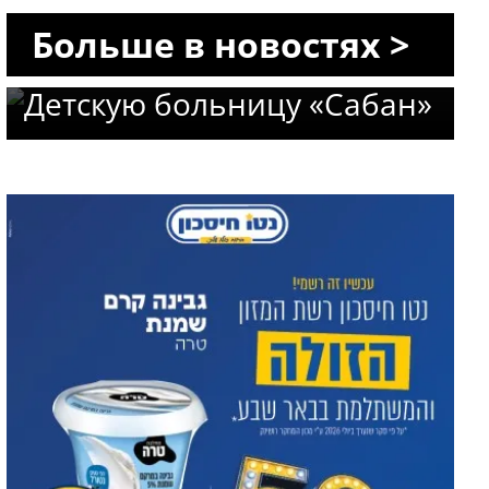
«Сороке»: профессор Авив
Больше в новостях >
Гольдбарт возглавит
Детскую больницу «Сабан»