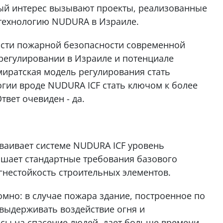
ый интерес вызывают проекты, реализованные
 технологию NUDURA в Израиле.
ласти пожарной безопасности современной
 регулировании в Израиле и потенциале
миратская модель регулирования стать
огии вроде NUDURA ICF стать ключом к более
вет очевиден - да.
ваивает системе NUDURA ICF уровень
вышает стандартные требования базового
гнестойкость строительных элементов.
омно: в случае пожара здание, построенное по
 выдерживать воздействие огня и
сы на спасение людей, дает больше времени