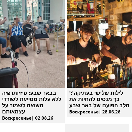
'לילות שלישי בעתיקה':
בבאר שבע: פיזיותרפיה
כך מנסים להחיות את
ללא עלות מסייעת לשורדי
הלב הפועם של באר שבע
השואה לשמור על
עצמאותם
Воскресенье| 28.06.26
Воскресенье| 02.08.26