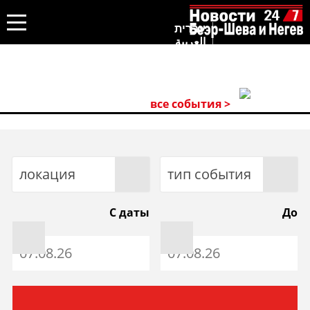
עברית
العربية
все события >
локация
тип события
С даты
До