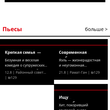
Пьесы
больше >
Крепкая семья —
Современная
любовь —
Безумная и веселая
Яэль — жизнерадостная
комедия о супружеских
и неугомонная
парах! Что произойдет,...
холостячка — решает,
12.8 | Районный совет…
21.8 | Рамат-Ган | ₪129
что...
| ₪129
Ищу
домработницу —
Хит, покоривший