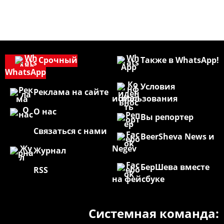
Срочный
Также в WhatsApp!
WhatsApp
Условия
Реклама на сайте
использования
О нас
Вы репортер
Связаться с нами
BeerSheva News и
Negev
Журнал
БерШева вместе
RSS
на фейсбуке
Системная команда: