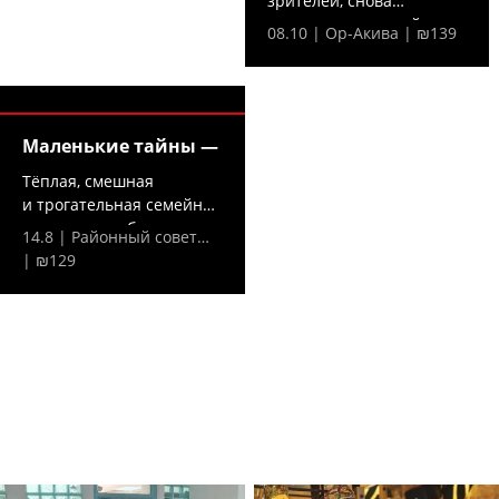
зрителей, снова
на сцене — в новой,...
08.10 | Ор-Акива | ₪139
Маленькие тайны —
Тёплая, смешная
и трогательная семейная
комедия о любви,...
14.8 | Районный совет…
| ₪129