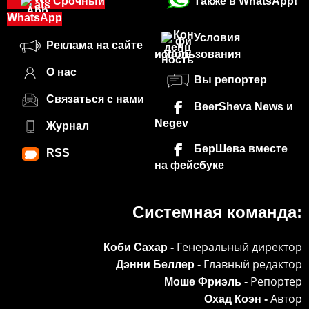
Срочный
Также в WhatsApp!
WhatsApp
Условия
Реклама на сайте
использования
О нас
Вы репортер
Связаться с нами
BeerSheva News и
Negev
Журнал
БерШева вместе
RSS
на фейсбуке
Системная команда:
Генеральный директор
Коби Сахар -
Главный редактор
Дэнни Беллер -
Репортер
Моше Фриэль -
Автор
Охад Коэн -