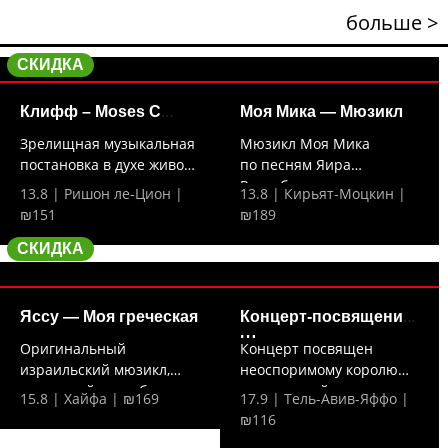
больше >
СКИДКА
Клифф – Moses C
Моя Мика — Мюзикл
исполняет
Зрелищная музыкальная
Мюзикл Моя Мика
постановка в духе живого
по песням Яира
кино —...
Розенблюма — это
13.8 | Ришон ле-Цион |
13.8 | Кирьят-Моцкин |
трогательная...
₪151
₪189
СКИДКА
Яссу — Моя греческая
Концерт-посвящение
Шломо
Оригинальный
Концерт посвящен
израильский мюзикл,
неоспоримому королю
сотканный из любимых
израильской музыки —
15.8 | Хайфа | ₪169
17.9 | Тель-Авив-Яффо |
греческих...
Шломо...
₪116