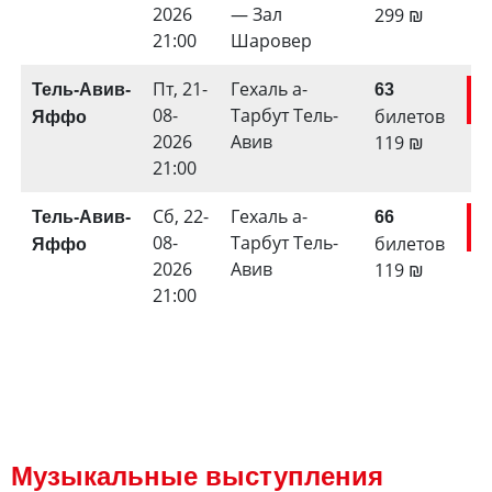
2026
— Зал
299
₪
21:00
Шаровер
Пт, 21-
Гехаль а-
Тель-Авив-
63
к
08-
Тарбут Тель-
билетов
Яффо
2026
Авив
119
₪
21:00
Сб, 22-
Гехаль а-
Тель-Авив-
66
к
08-
Тарбут Тель-
билетов
Яффо
2026
Авив
119
₪
21:00
Музыкальные выступления