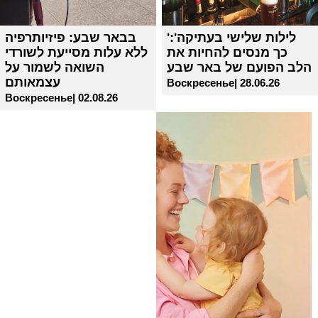
'לילות שלישי בעתיקה':
בבאר שבע: פיזיותרפיה
כך מנסים להחיות את
ללא עלות מסייעת לשורדי
הלב הפועם של באר שבע
השואה לשמור על
עצמאותם
Воскресенье| 28.06.26
Воскресенье| 02.08.26