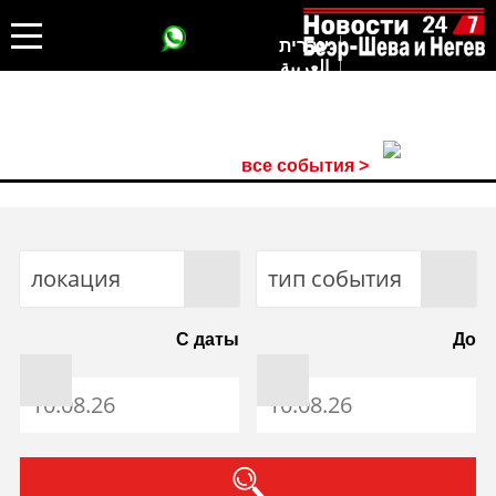
עברית
العربية
все события >
локация
тип события
С даты
До