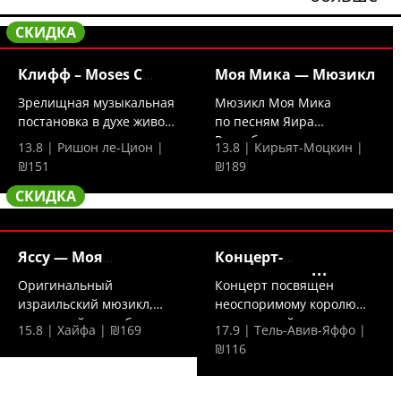
СКИДКА
Клифф – Moses C
Моя Мика — Мюзикл
исполняет
Зрелищная музыкальная
Мюзикл Моя Мика
постановка в духе живого
по песням Яира
кино —...
Розенблюма — это
13.8 | Ришон ле-Цион |
13.8 | Кирьят-Моцкин |
трогательная...
₪151
₪189
СКИДКА
Яссу — Моя
Концерт-
греческая
посвящение Шломо
Оригинальный
Концерт посвящен
израильский мюзикл,
неоспоримому королю
сотканный из любимых
израильской музыки —
15.8 | Хайфа | ₪169
17.9 | Тель-Авив-Яффо |
греческих...
Шломо...
₪116