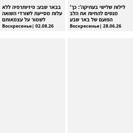
'לילות שלישי בעתיקה': כך
בבאר שבע: פיזיותרפיה ללא
מנסים להחיות את הלב
עלות מסייעת לשורדי השואה
הפועם של באר שבע
לשמור על עצמאותם
Воскресенье| 02.08.26
Воскресенье| 28.06.26