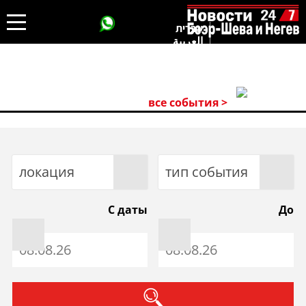
עברית
العربية
все события >
локация
тип события
С даты
До