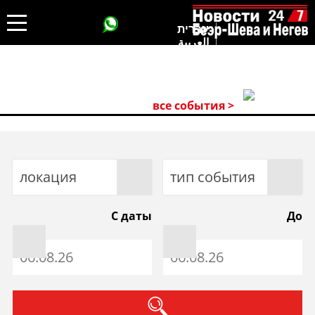
עברית
العربية
все события >
локация
тип события
С даты
До