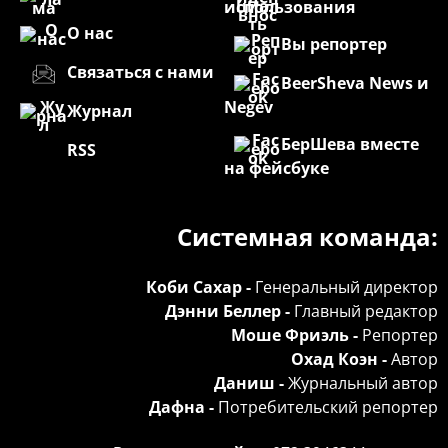
использования
О нас
Вы репортер
Связаться с нами
BeerSheva News и
Negev
Журнал
БерШева вместе
RSS
на фейсбуке
Системная команда:
Коби Сахар -
Генеральный директор
Дэнни Беллер -
Главный редактор
Моше Фриэль -
Репортер
Охад Коэн -
Автор
Даниш -
Журнальный автор
Дафна -
Потребительский репортер