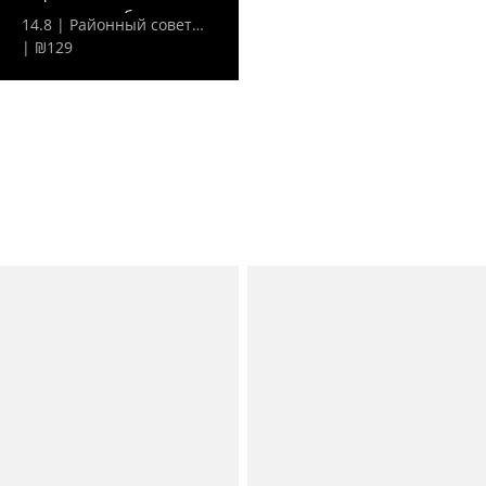
комедия о любви,...
14.8 | Районный совет…
| ₪129