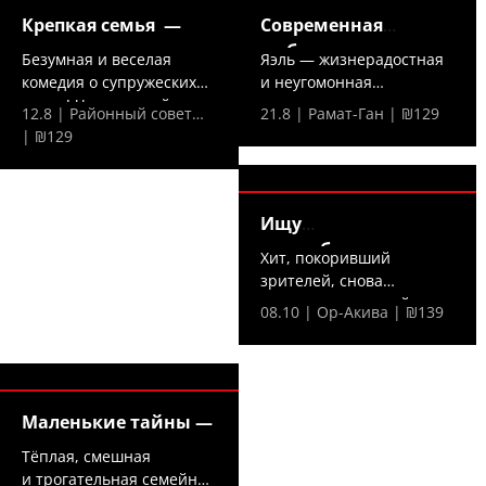
Крепкая семья —
Современная
любовь —
Безумная и веселая
Яэль — жизнерадостная
комедия о супружеских
и неугомонная
парах! Что произойдет,...
холостячка — решает,
12.8 | Районный совет…
21.8 | Рамат-Ган | ₪129
что...
| ₪129
Ищу
домработницу —
Хит, покоривший
зрителей, снова
на сцене — в новой,...
08.10 | Ор-Акива | ₪139
Маленькие тайны —
Тёплая, смешная
и трогательная семейная