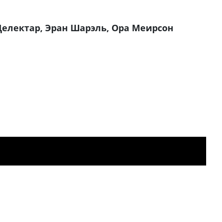
Целектар, Эран Шарэль, Ора Меирсон