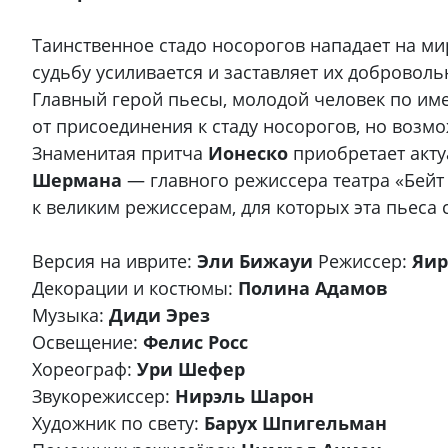
Таинственное стадо носорогов нападает на ми
судьбу усиливается и заставляет их добровол
Главный герой пьесы, молодой человек по име
от присоединения к стаду носорогов, но возмо
Знаменитая притча
Ионеско
приобретает акту
Шермана
— главного режиссера театра «Бейт 
к великим режиссерам, для которых эта пьеса
Версия на иврите:
Эли Бижауи
Режиссер:
Яир
Декорации и костюмы:
Полина Адамов
Музыка:
Диди Эрез
Освещение:
Фелис Росс
Хореограф:
Ури Шефер
Звукорежиссер:
Нирэль Шарон
Художник по свету:
Барух Шпигельман