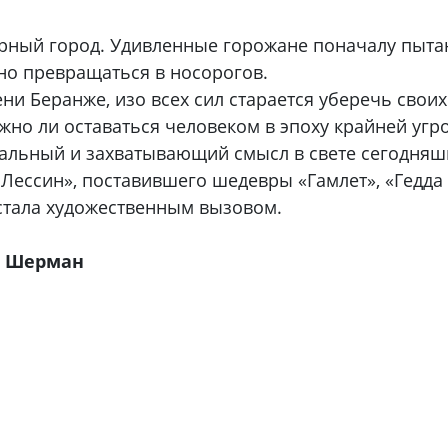
рный город. Удивленные горожане поначалу пытаю
ьно превращаться в носорогов.
ни Беранже, изо всех сил старается уберечь свои
жно ли оставаться человеком в эпоху крайней угр
альный и захватывающий смысл в свете сегодняш
Лессин», поставившего шедевры «Гамлет», «Гедда 
 стала художественным вызовом.
 Шерман