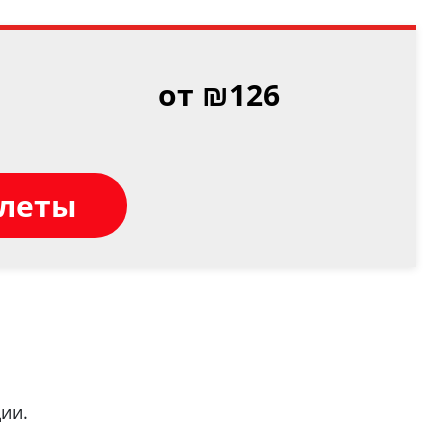
о
от ₪126
илеты
ии.