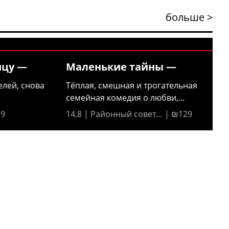
больше >
ицу —
Маленькие тайны —
елей, снова
Тёплая, смешная и трогательная
семейная комедия о любви,...
39
14.8 | Районный совет… | ₪129