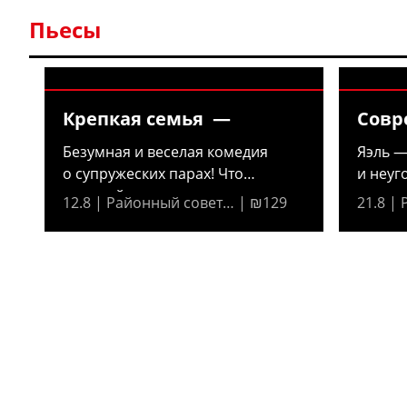
Пьесы
Крепкая семья —
Совр
Безумная и веселая комедия
Яэль —
о супружеских парах! Что
и неуг
произойдет,...
решает,
12.8 | Районный совет… | ₪129
21.8 |