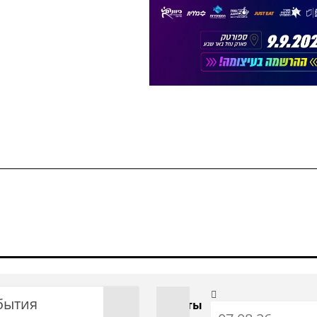
бытия
С даты