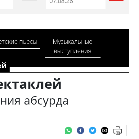
етские пьесы
Музыкальные
выступления
ей
пектаклей
ения абсурда