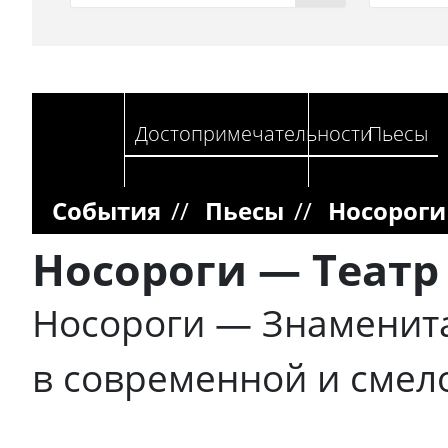
Достопримечательности
Пьесы
События
//
Пьесы
//
Носороги
Носороги — Театр
Носороги — Знаменита
в современной и смел