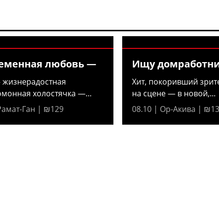
еменная любовь —
Ищу домработн
 жизнерадостная
Хит, покоривший зрит
омонная холостячка —
на сцене — в новой,...
 что...
 Рамат-Ган | ₪129
08.10 | Ор-Акива | ₪1