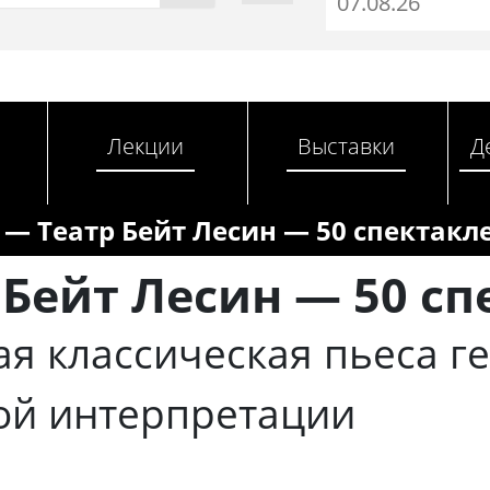
Лекции
Выставки
Д
 — Театр Бейт Лесин — 50 спектакл
 Бейт Лесин — 50 с
я классическая пьеса г
ой интерпретации