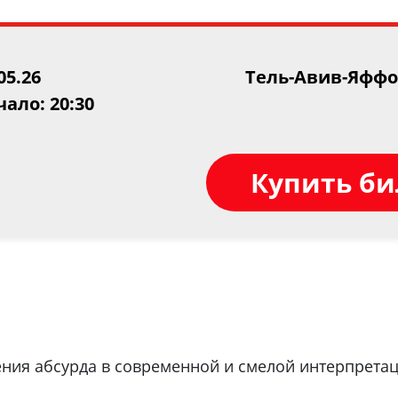
05.26
Тель-Авив-Яфф
ало: 20:30
Купить б
ения абсурда в современной и смелой интерпретац