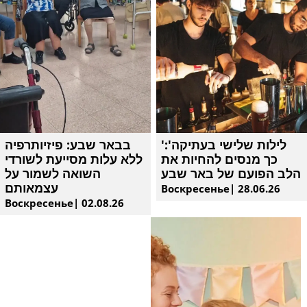
'לילות שלישי בעתיקה':
בבאר שבע: פיזיותרפיה
כך מנסים להחיות את
ללא עלות מסייעת לשורדי
הלב הפועם של באר שבע
השואה לשמור על
עצמאותם
Воскресенье| 28.06.26
Воскресенье| 02.08.26