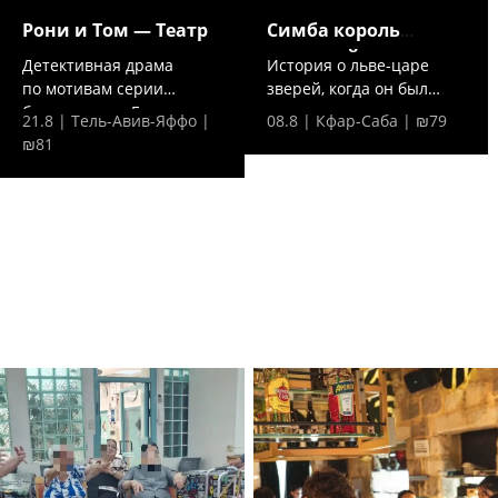
Рони и Том — Театр
Симба король
джунглей —
Детективная драма
История о льве-царе
по мотивам серии
зверей, когда он был
бестселлеров Гиоры
просто милым
21.8 | Тель-Авив-Яффо |
08.8 | Кфар-Саба | ₪79
Хамицера....
львенком...
₪81