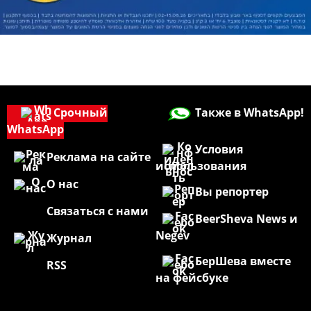
Срочный
Также в WhatsApp!
WhatsApp
Условия
Реклама на сайте
использования
О нас
Вы репортер
Связаться с нами
BeerSheva News и
Negev
Журнал
БерШева вместе
RSS
на фейсбуке