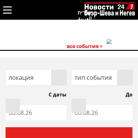
עברית
العربية
все события >
локация
тип события
С даты
До