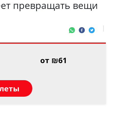
меет превращать вещи
о
от ₪61
илеты