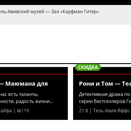
ель-Авивский музей — Зал «Кауфман Гитер»
СКИДКА
— Маюмана для
Рони и Том — Те
нас есть таланты,
Детективная драма по
ности, радость жизни
серии бестселлеров Г
—...
Хамицера....
 Хайфа | ₪119
21.8 | Тель-Авив-Яффо