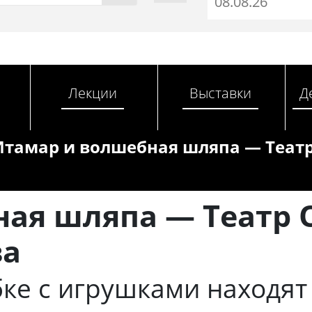
Лекции
Выставки
Д
Итамар и волшебная шляпа — Театр
ая шляпа — Театр 
ва
бке с игрушками находя