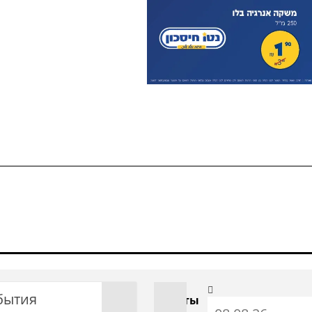
бытия
С даты