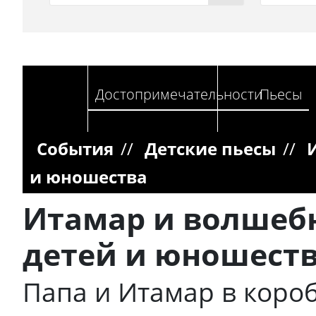
Достопримечательности
Пьесы
События
//
Детские пьесы
//
и юношества
Итамар и волшебн
детей и юношест
Папа и Итамар в коро