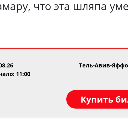
амару, что эта шляпа у
08.26
Тель-Авив-Яфф
ало: 11:00
Купить б