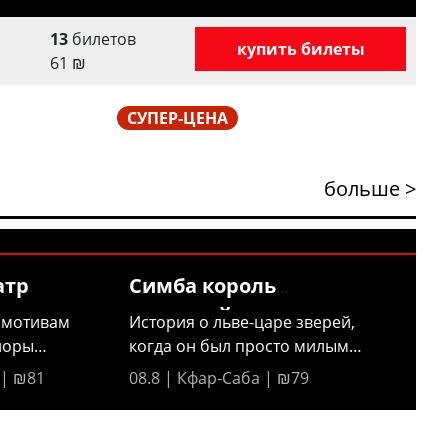
13
билетов
купить билеты
61
₪
СУПЕР-ЦЕНА
больше >
атр
Симба король
джунглей —
 мотивам
История о льве-царе зверей,
иоры
когда он был просто милым
львенком...
 | ₪81
08.8 | Кфар-Саба | ₪79