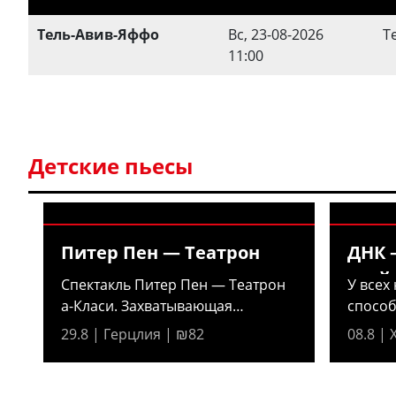
Тель-Авив-Яффо
Вс, 23-08-2026
Т
11:00
Детские пьесы
Питер Пен — Театрон
ДНК 
всей
Cпектакль Питер Пен — Театрон
У всех 
а-Класи. Захватывающая
способ
постановка...
и смех 
29.8 | Герцлия | ₪82
08.8 |