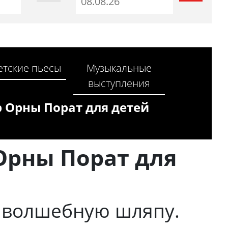
етские пьесы
Музыкальные
выступления
 Орны Порат для детей
Орны Порат для
т волшебную шляпу.