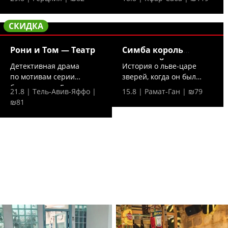
постановка...
СКИДКА
Рони и Том — Театр
Симба король
джунглей —
Детективная драма
История о льве-царе
по мотивам серии
зверей, когда он был
бестселлеров Гиоры
просто милым
21.8 | Тель-Авив-Яффо |
15.8 | Рамат-Ган | ₪79
Хамицера....
львенком...
₪81