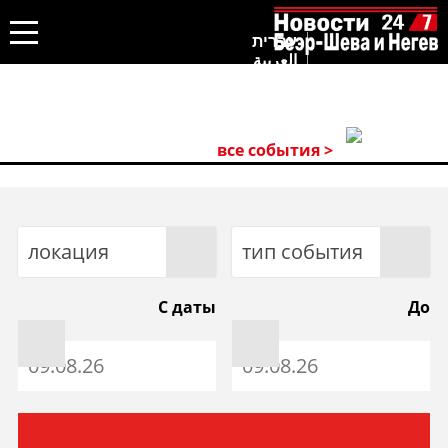
עברית
العربية
все события >
локация
тип события
С даты
До