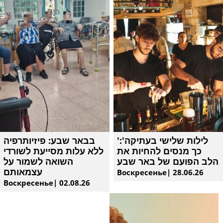
'לילות שלישי בעתיקה':
בבאר שבע: פיזיותרפיה
כך מנסים להחיות את
ללא עלות מסייעת לשורדי
הלב הפועם של באר שבע
השואה לשמור על
עצמאותם
Воскресенье| 28.06.26
Воскресенье| 02.08.26