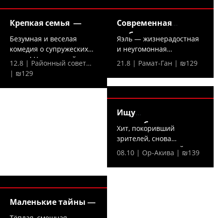
Крепкая семья —
Современная
любовь —
Безумная и веселая
Яэль — жизнерадостная
комедия о супружеских
и неугомонная
парах! Что произойдет,...
холостячка — решает,
12.8 | Районный совет…
21.8 | Рамат-Ган | ₪129
что...
| ₪129
Ищу
домработницу —
Хит, покоривший
зрителей, снова
на сцене — в новой,...
08.10 | Ор-Акива | ₪139
Маленькие тайны —
Тёплая, смешная