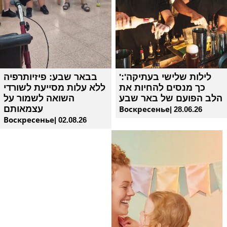
'לילות שלישי בעתיקה':
בבאר שבע: פיזיותרפיה
כך מנסים להחיות את
ללא עלות מסייעת לשורדי
הלב הפועם של באר שבע
השואה לשמור על
עצמאותם
Воскресенье| 28.06.26
Воскресенье| 02.08.26