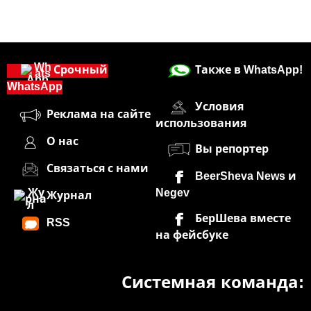
Срочный
Также в WhatsApp!
WhatsApp
Условия
Реклама на сайте
использования
О нас
Вы репортер
Связаться с нами
BeerSheva News и
Negev
Журнал
БерШева вместе
RSS
на фейсбуке
Системная команда: