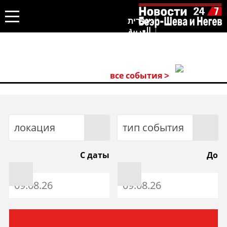
עברית
العربية
все события >
локация
тип события
С даты
До