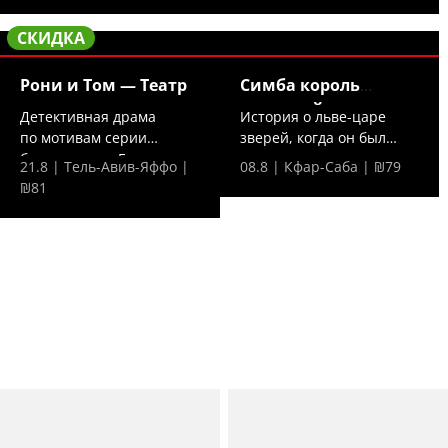
СКИДКА
Рони и Том — Театр
Симба король
джунглей —
Детективная драма
История о льве-царе
по мотивам серии
зверей, когда он был
бестселлеров Гиоры
просто милым
21.8 | Тель-Авив-Яффо |
08.8 | Кфар-Саба | ₪79
Хамицера....
львенком...
₪81