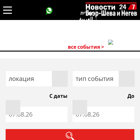
עברית
العربية
все события >
локация
тип события
С даты
До