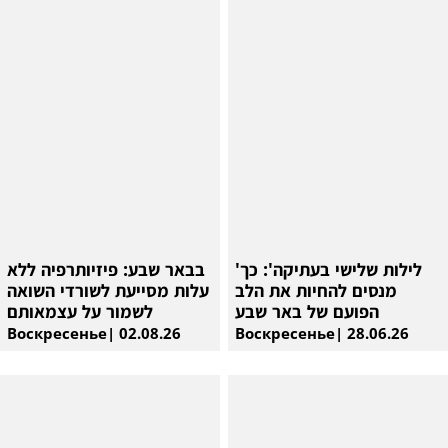
'לילות שלישי בעתיקה': כך
בבאר שבע: פיזיותרפיה ללא
מנסים להחיות את הלב
עלות מסייעת לשורדי השואה
הפועם של באר שבע
לשמור על עצמאותם
Воскресенье| 02.08.26
Воскресенье| 28.06.26