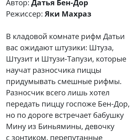
Автор:
Датья Бен-Дор
Режиссер:
Яки Махраз
В кладовой комнате рифм Датьи
вас ожидают штузики: Штуза,
Штузит и Штузи-Тапузи, которые
научат разносчика пиццы
придумывать смешные рифмы.
Разносчик всего лишь хотел
передать пиццу госпоже Бен-Дор,
но по дороге встречает бабушку
Мину из Биньямины, девочку
с зонтиком, перепутанные