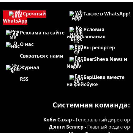
Срочный
Также в WhatsApp!
WhatsApp
Условия
Реклама на сайте
использования
О нас
Вы репортер
Связаться с нами
BeerSheva News и
Negev
Журнал
БерШева вместе
RSS
на фейсбуке
Системная команда:
Коби Сахар -
Генеральный директор
Дэнни Беллер -
Главный редактор