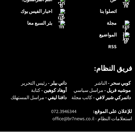
اتصلوا بنا
اخبار الفيس بوك
مجلة
بئر السبع معا
المواضيع
RSS
فريق النظام:
كوبي سحر -
الناشر
داني بيلر -
رئيس التحرير
موشيه فريل -
مراسل سياسي
أوهاد كوهين -
كتابة
دانمركي شير لافي -
كاتب مجلة
دافنا ليفي -
مراسل المستهلك
للإعلان على الموقع:
072.3946344
استعلامات النظام -
office@br7news.co.il