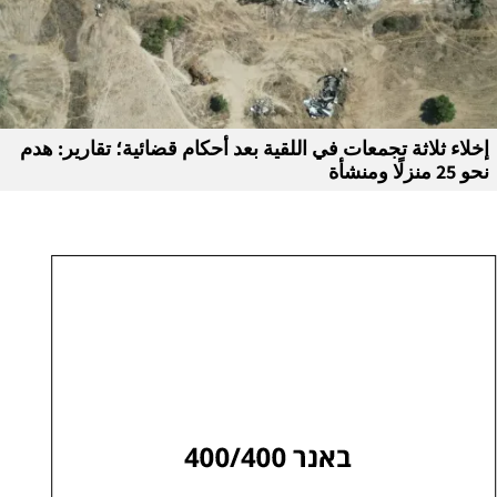
إخلاء ثلاثة تجمعات في اللقية بعد أحكام قضائية؛ تقارير: هدم
نحو 25 منزلًا ومنشأة