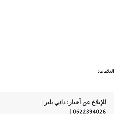
العلامات:
للإبلاغ عن أخبار: داني بلير |
0522394026 |