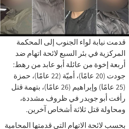
قدمت نيابة لواء الجنوب إلى المحكمة
المركزية في بئر السبع لائحة اتهام ضد
أربعة إخوة من عائلة أبو عابد من رهط:
جودت (20 عامًا)، أميّة (22 عامًا)، حمزة
(25 عامًا) وإبراهيم (26 عامًا)، بتهمة قتل
رأفت أبو جويدر في ظروف مشددة،
ومحاولة قتل ثلاثة أشخاص آخرين.
بحسب لائحة الاتهام التي قدمتها المحامية