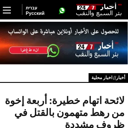
עברית
Русский
أخبار// اخبار محلية
لائحة اتهام خطيرة: أربعة إخوة
من رهط متهمون بالقتل في
ظروف مشددة