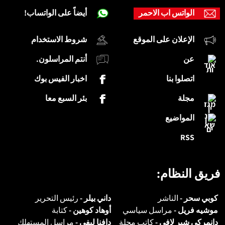
الواتس اب الاحمر
أيضاً على الواتساب!
الإعلان على الموقع
شروط الاستخدام
عن
أنتم المراسلون.
اتصلوا بنا
اخبار الفيس بوك
مجلة
بئر السبع معا
المواضيع
RSS
فريق النظام:
كوبي سحر -
الناشر
داني بيلر -
رئيس التحرير
موشيه فريل -
مراسل سياسي
أوهاد كوهين -
كتابة
دانمركي شير لافي -
كاتب مجلة
دافنا ليفي -
مراسل المستهلك