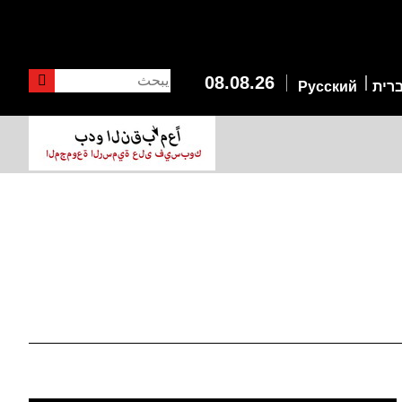
يبحث
08.08.26
רית
Русский