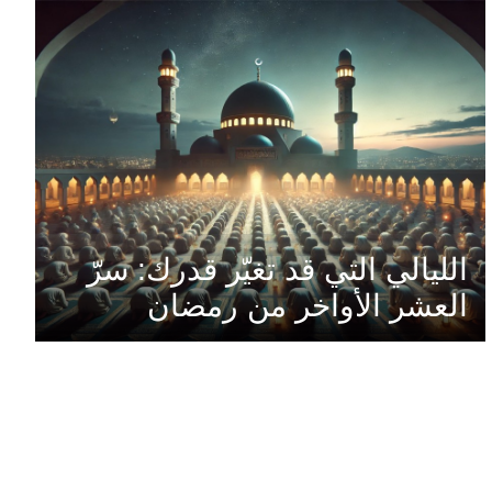
الليالي التي قد تغيّر قدرك: سرّ
العشر الأواخر من رمضان